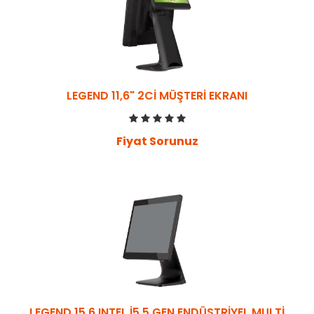
LEGEND 11,6" 2Cİ MÜŞTERİ EKRANI
Fiyat Sorunuz
LEGEND 15.6 INTEL İ5 5 GEN ENDÜSTRİYEL MULTİ