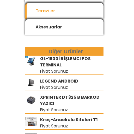
Teraziler
Aksesuarlar
Diğer Ürünler
GL-1500 İ5 İŞLEMCI POS
TERMINAL
Fiyat Sorunuz
LEGEND ANDROID
Fiyat Sorunuz
XPRİNTER DT325 B BARKOD
YAZICI
Fiyat Sorunuz
Kreş-Anaokulu Siteleri T1
Fiyat Sorunuz