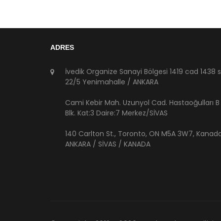
ADRES
İvedik Organize Sanayi Bölgesi 1419 cad 1438 
22/5 Yenimahalle / ANKARA
Cami Kebir Mah. Uzunyol Cad. Hastaoğulları B
Blk. Kat:3 Daire:7 Merkez/SİVAS
140 Carlton St., Toronto, ON M5A 3W7, Kanad
ANKARA / SİVAS / KANADA