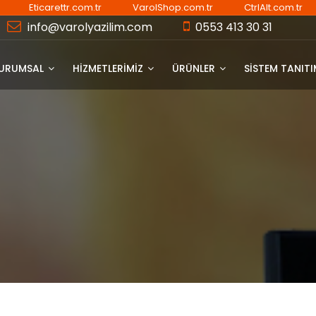
Eticarettr.com.tr
VarolShop.com.tr
CtrlAlt.com.tr
info@varolyazilim.com
0553 413 30 31
URUMSAL
HİZMETLERİMİZ
ÜRÜNLER
SISTEM TANIT