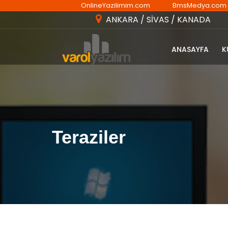
OnlineYazilimim.com
BmsMedya.com
ANKARA / SİVAS / KANADA
ANASAYFA
K
Teraziler