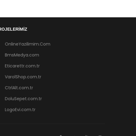
ROJELERIMIZ
OnlineYazilimim.Com
BmsMedya.com
Eticarettr.com.tr
VarolShop.com.tr
CtrlAlt.com.tr
DoluSepet.com.tr
LogoEvi.com.tr