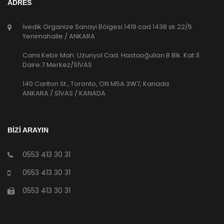
ADRES
İvedik Organize Sanayi Bölgesi 1419 cad 1438 sk 22/5
Yenimahalle / ANKARA
Cami Kebir Mah. Uzunyol Cad. Hastaoğulları B Blk. Kat:3
Daire:7 Merkez/SİVAS
140 Carlton St., Toronto, ON M5A 3W7, Kanada
ANKARA / SİVAS / KANADA
BİZİ ARAYIN
0553 413 30 31
0553 413 30 31
0553 413 30 31