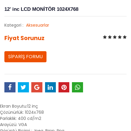
12' inc LCD MONİTÖR 1024X768
Kategori :
Aksesuarlar
Fiyat Sorunuz
SİPARİŞ FORMU
Ekran Boyutu:12 inç
Çözünürlük: 1024x768
Parlaklık: 400 cd/m2
Arayüzü: VGA
Görüntü Biçimi : Jpeg, Bmp, Png