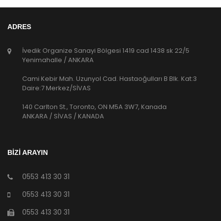
ADRES
İvedik Organize Sanayi Bölgesi 1419 cad 1438 sk 22/5
Yenimahalle / ANKARA
Cami Kebir Mah. Uzunyol Cad. Hastaoğulları B Blk. Kat:3
Daire:7 Merkez/SİVAS
140 Carlton St., Toronto, ON M5A 3W7, Kanada
ANKARA / SİVAS / KANADA
BİZİ ARAYIN
0553 413 30 31
0553 413 30 31
0553 413 30 31