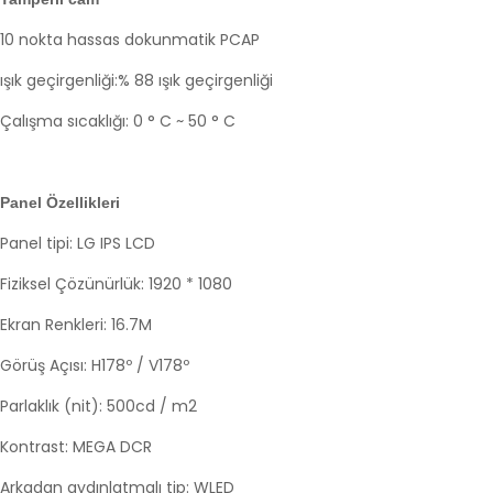
10 nokta hassas dokunmatik PCAP
ışık geçirgenliği:% 88 ışık geçirgenliği
Çalışma sıcaklığı: 0 ° C ~ 50 ° C
Panel Özellikleri
Panel tipi: LG IPS LCD
Fiziksel Çözünürlük: 1920 * 1080
Ekran Renkleri: 16.7M
Görüş Açısı: H178º / V178º
Parlaklık (nit): 500cd / m2
Kontrast: MEGA DCR
Arkadan aydınlatmalı tip: WLED