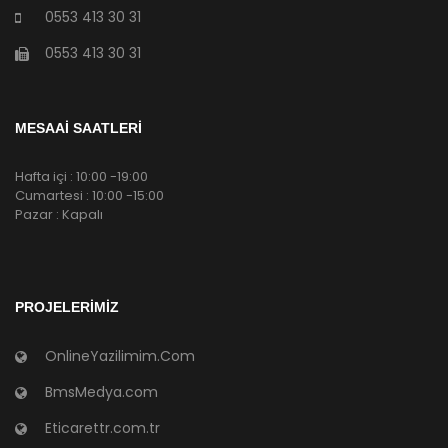
0553 413 30 31
0553 413 30 31
MESAAİ SAATLERİ
Hafta içi : 10:00 -19:00
Cumartesi : 10:00 -15:00
Pazar : Kapalı
PROJELERIMIZ
OnlineYazilimim.Com
BmsMedya.com
Eticarettr.com.tr