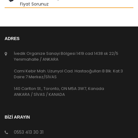
Fiyat Sorunuz
ADRES
İvedik Organize Sanayi Bölgesi 1419 cad 1438 sk 22/5
Yenimahalle / ANKARA
Cami Kebir Mah. Uzunyol Cad. Hastaoğulları B Blk. Kat:3
Daire:7 Merkez/SİVAS
140 Carlton St., Toronto, ON M5A 3W7, Kanada
ANKARA / SİVAS / KANADA
BİZİ ARAYIN
0553 413 30 31