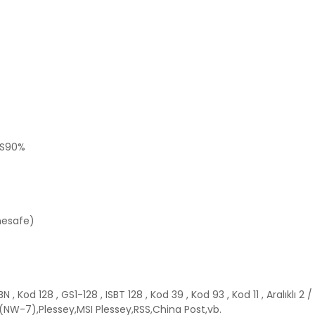
CS90%
mesafe)
, Kod 128 , GS1-128 , ISBT 128 , Kod 39 , Kod 93 , Kod 11 , Aralıklı 2 / 
ar(NW-7),Plessey,MSI Plessey,RSS,China Post,vb.