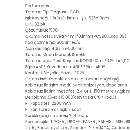
Performans
Tarama Tipi Doğrusal CCD
Işık Kaynağı Görünür kırmızı ışık, 625±10nm
CPU 32 bit
Çözünürlük 1500
Okuma hassasiyeti ?4mil/0.1mm(PCS90%,Kod 39)
Kod çözme hızı 300times/s
Alan derinliği 40mm-500mm
Tarama Modu Manuel, Sürekli
Tarama açısı Test Koşulları:KOD39,10mil/0.25mm,P
Eğim:±50°,Yuvarlanma: ±30°,Eğim: ±50°
Kontrast Sinyalini Yazdır ?%25
Ortam Işığı Karanlık ortam, iç mekan doğal ışığı
Kablosuz iletişim modu Senkronizasyon, depolama
Kablosuz iletim mesafesi 2,4 GHz, 150 metre (Açık 
Depolama 16Mb (10.000'den fazla Ürün kodu)
Pil kapasitesi 2200mAh
Pil şarj süresi Yaklaşık 7 saat
Sürekli çalışma süresi ?24hours
Sembolojiler UPC-A , UPC-E , EAN-8 , EAN-13 , ISSN , ISBN 
2 / 5 , Endüstriyel 2/5 , Standart 2 / 5(IATA),Codab