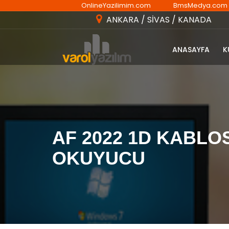
OnlineYazilimim.com
BmsMedya.com
ANKARA / SİVAS / KANADA
ANASAYFA
K
AF 2022 1D KABL
OKUYUCU