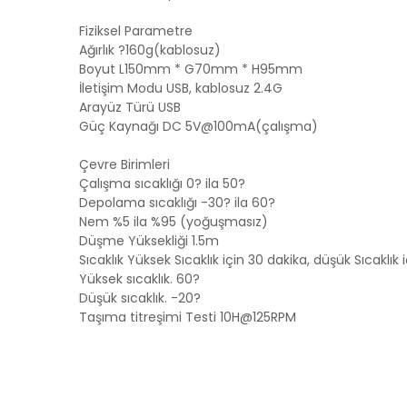
Fiziksel Parametre
Ağırlık ?160g(kablosuz)
Boyut L150mm * G70mm * H95mm
İletişim Modu USB, kablosuz 2.4G
Arayüz Türü USB
Güç Kaynağı DC 5V@100mA(çalışma)
Çevre Birimleri
Çalışma sıcaklığı 0? ila 50?
Depolama sıcaklığı -30? ila 60?
Nem %5 ila %95 (yoğuşmasız)
Düşme Yüksekliği 1.5m
Sıcaklık Yüksek Sıcaklık için 30 dakika, düşük Sıcaklık 
Yüksek sıcaklık. 60?
Düşük sıcaklık. -20?
Taşıma titreşimi Testi 10H@125RPM