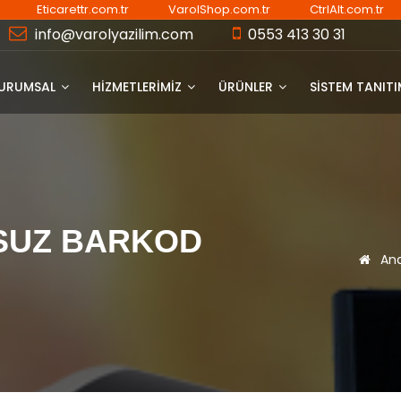
Eticarettr.com.tr
VarolShop.com.tr
CtrlAlt.com.tr
info@varolyazilim.com
0553 413 30 31
URUMSAL
HİZMETLERİMİZ
ÜRÜNLER
SISTEM TANIT
OSUZ BARKOD
Ana