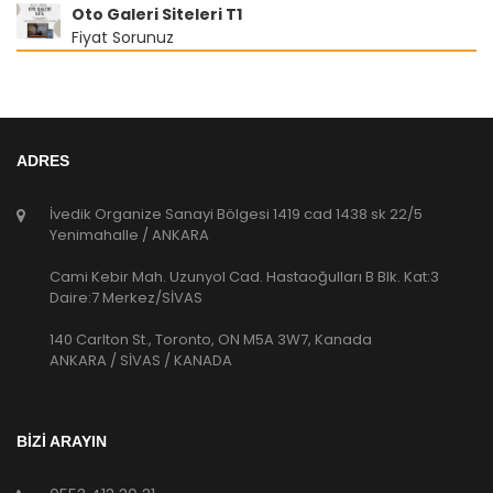
Oto Galeri Siteleri T1
Fiyat Sorunuz
ADRES
İvedik Organize Sanayi Bölgesi 1419 cad 1438 sk 22/5
Yenimahalle / ANKARA
Cami Kebir Mah. Uzunyol Cad. Hastaoğulları B Blk. Kat:3
Daire:7 Merkez/SİVAS
140 Carlton St., Toronto, ON M5A 3W7, Kanada
ANKARA / SİVAS / KANADA
BİZİ ARAYIN