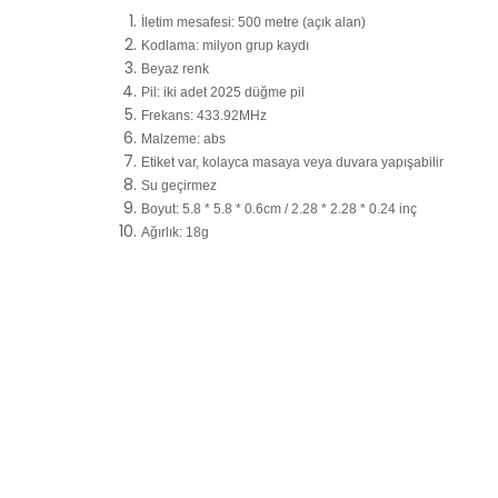
İletim mesafesi: 500 metre (açık alan)
Kodlama: milyon grup kaydı
Beyaz renk
Pil: iki adet 2025 düğme pil
Frekans: 433.92MHz
Malzeme: abs
Etiket var, kolayca masaya veya duvara yapışabilir
Su geçirmez
Boyut: 5.8 * 5.8 * 0.6cm / 2.28 * 2.28 * 0.24 inç
Ağırlık: 18g