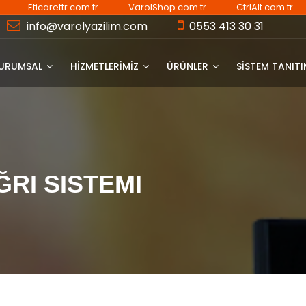
Eticarettr.com.tr
VarolShop.com.tr
CtrlAlt.com.tr
info@varolyazilim.com
0553 413 30 31
URUMSAL
HİZMETLERİMİZ
ÜRÜNLER
SISTEM TANIT
RI SISTEMI