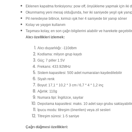
Eklenen kapatma fonksiyonu: pow off, önyükleme yapmak için iki d
Okunmamış yeni mesaj olduğunda, her iki saniyede yeşil ışık yanı
Pil neredeyse bitince, kırmızı ışık her 4 saniyede bir yanıp söner
Kolay ve yaygın kullanım
Taşıması kolay, en son çağrı bilgilerini alabilir ve harekete geçebilir
Alıcı özellikleri izlemek:
Alıcı duyarlılığı: -110dbm
Kodlama: milyon grup kaydı
Güç: 7 piller 1.5V
Frekans: 433.92MHz
Sistem kapasitesi: 500 adet numaraları kaydedilebilir
Siyah renk
Boyut: 17,1 * 10,2 * 3 cm / 6,7 * 4 * 1,2 inç
Ağırlık: 110g
Numara tipi: İngilizce, sayılar
Depolama kapasitesi: maks. 10 adet sayı grubu saklayabili
İpucu modu: titreşim (önerilen) veya zil sesleri
Titreşim süresi: 1-5 saniye
Çağrı düğmesi özellikleri: