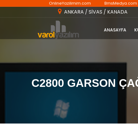
OnlineYazilimim.com
BmsMedya.com
ANKARA / SİVAS / KANADA
ANASAYFA
K
C2800 GARSON ÇAĞ