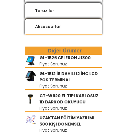
Teraziler
Aksesuarlar
Diğer Ürünler
GL-1526 CELERON J1800
Fiyat Sorunuz
GL-1512 İ5 DAHILI 12 İNC LCD
POS TERMINAL
Fiyat Sorunuz
CT-W920 EL TIPI KABLOSUZ
1D BARKOD OKUYUCU
Fiyat Sorunuz
UZAKTAN EĞİTİM YAZILIMI
500 KİŞİ DÖNEMSEL
Fiyat Sorunuz