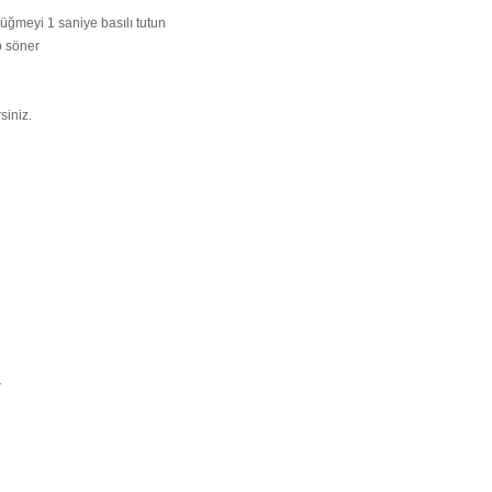
üğmeyi 1 saniye basılı tutun
p söner
siniz.
r