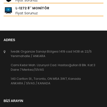
Fiyat Sorunuz
L-1272 8'' MONİTÖR
Fiyat Sorunuz
ADRES
İvedik Organize Sanayi Bölgesi 1419 cad 1438 sk 22/5
Yenimahalle / ANKARA
Cami Kebir Mah. Uzunyol Cad. Hastaoğulları B Blk. Kat:3
Daire:7 Merkez/SİVAS
140 Carlton St., Toronto, ON M5A 3W7, Kanada
ANKARA / SİVAS / KANADA
BİZİ ARAYIN