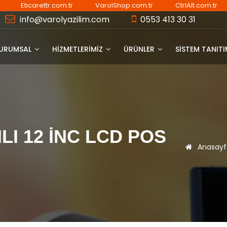
Eticarettr.com.tr
VarolShop.com.tr
CtrlAlt.com.tr
info@varolyazilim.com
0553 413 30 31
URUMSAL
HİZMETLERİMİZ
ÜRÜNLER
SISTEM TANIT
ILI 12 İNC LCD POS
Anasayf