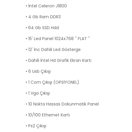
• İntel Celeron J1800
• 4 Gb Ram DDR3
• 64 Gb SSD Hdd
• 15' Led Panel 1024x768 '' FLAT ''
• 12' İnc Dahili Led Gösterge
• Dahili İntel Hd Grafik Ekran Kartı
• 6 Usb Çıkışı
• 1 Com Çıkışı (OPSİYONEL)
• 1 Vga Çıkışı
• 10 Nokta Hassas Dokunmatik Panel
• 10/100 Ethernet Kartı
• Ps2 Çıkışı