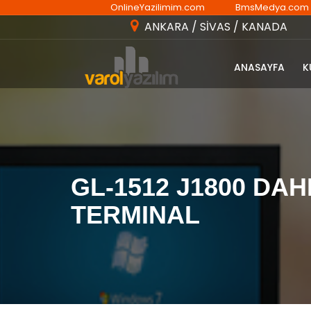
OnlineYazilimim.com
BmsMedya.com
ANKARA / SİVAS / KANADA
ANASAYFA
K
GL-1512 J1800 DAH
TERMINAL