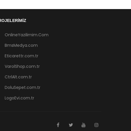
ROJELERIMIZ
OnlineYazilimim.Com
BmsMedya.com
Eticarettr.com.tr
VarolShop.com.tr
CtrlAlt.com.tr
DoluSepet.com.tr
LogoEvi.com.tr