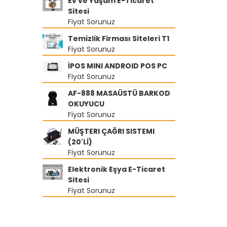
Ev ve Yaşam E-Ticaret
Sitesi
Fiyat Sorunuz
Temizlik Firması Siteleri T1
Fiyat Sorunuz
İPOS MINI ANDROID POS PC
Fiyat Sorunuz
AF-888 MASAÜSTÜ BARKOD
OKUYUCU
Fiyat Sorunuz
MÜŞTERI ÇAĞRI SISTEMI
(20'Lİ)
Fiyat Sorunuz
Elektronik Eşya E-Ticaret
Sitesi
Fiyat Sorunuz