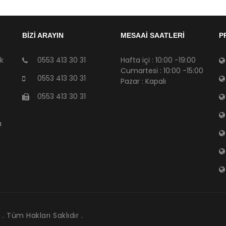
BİZİ ARAYIN
MESAAİ SAATLERİ
P
sk
0553 413 30 31
Hafta içi : 10:00 -19:00
Cumartesi : 10:00 -15:00
0553 413 30 31
Pazar : Kapalı
0553 413 30 31
a
. Tüm Hakları Saklıdır .