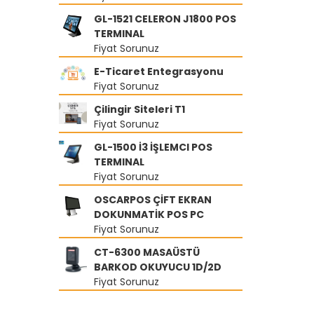
GL-1521 CELERON J1800 POS
TERMINAL
Fiyat Sorunuz
E-Ticaret Entegrasyonu
Fiyat Sorunuz
Çilingir Siteleri T1
Fiyat Sorunuz
GL-1500 İ3 İŞLEMCI POS
TERMINAL
Fiyat Sorunuz
OSCARPOS ÇİFT EKRAN
DOKUNMATİK POS PC
Fiyat Sorunuz
CT-6300 MASAÜSTÜ
BARKOD OKUYUCU 1D/2D
Fiyat Sorunuz