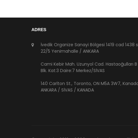
ADRES
İvedik Organize Sanayi Bölgesi 1419 cad 1438 
22/5 Yenimahalle / ANKARA
Cami Kebir Mah. Uzunyol Cad. Hastaoğulları B
Blk. Kat:3 Daire:7 Merkez/SİVAS
140 Carlton St., Toronto, ON M5A 3W7, Kanad
ANKARA / SİVAS / KANADA