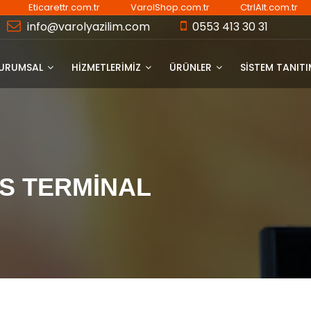
Eticarettr.com.tr
VarolShop.com.tr
CtrlAlt.com.tr
info@varolyazilim.com
0553 413 30 31
URUMSAL
HİZMETLERİMİZ
ÜRÜNLER
SISTEM TANIT
POS TERMİNAL