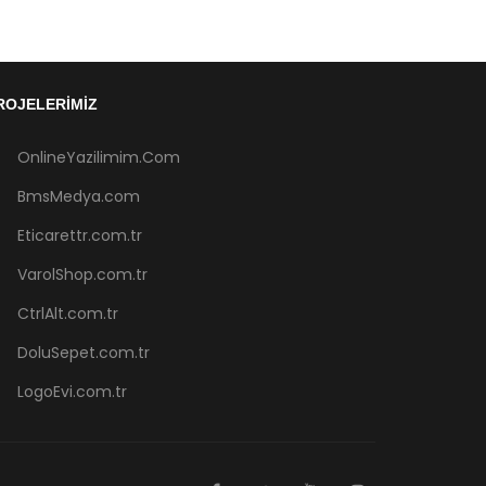
ROJELERIMIZ
OnlineYazilimim.Com
BmsMedya.com
Eticarettr.com.tr
VarolShop.com.tr
CtrlAlt.com.tr
DoluSepet.com.tr
LogoEvi.com.tr