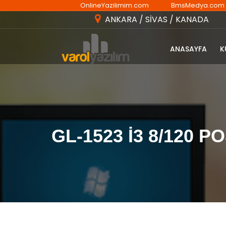
OnlineYazilimim.com
BmsMedya.com
ANKARA / SİVAS / KANADA
ANASAYFA
K
GL-1523 İ3 8/120 