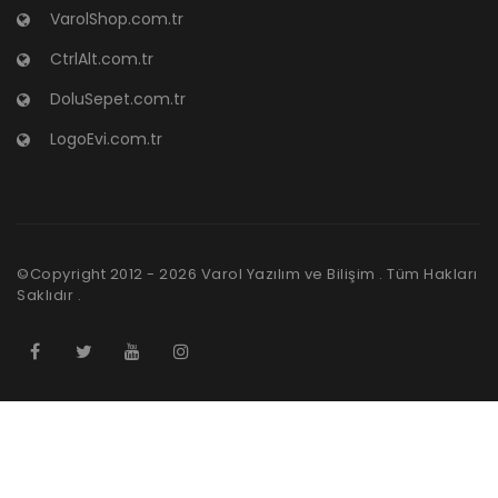
VarolShop.com.tr
CtrlAlt.com.tr
DoluSepet.com.tr
LogoEvi.com.tr
©Copyright 2012 -
2026
Varol Yazılım ve Bilişim . Tüm Hakları
Saklıdır .