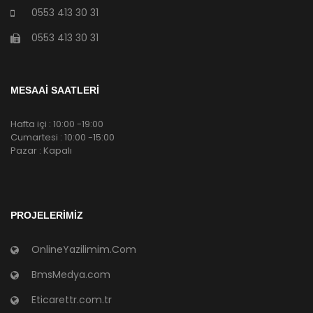
0553 413 30 31
0553 413 30 31
MESAAİ SAATLERİ
Hafta içi : 10:00 -19:00
Cumartesi : 10:00 -15:00
Pazar : Kapalı
PROJELERIMIZ
OnlineYazilimim.Com
BmsMedya.com
Eticarettr.com.tr