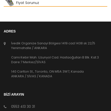
Fiyat Sorunuz
ADRES
İvedik Organize Sanayi Bölgesi 1419 cad 1438 sk 22/5
Yenimahalle / ANKARA
Cami Kebir Mah. Uzunyol Cad. Hastaoğulları B Blk. Kat:3
Daire:7 Merkez/SİVAS
140 Carlton St., Toronto, ON M5A 3W7, Kanada
ANKARA / SİVAS / KANADA
BİZİ ARAYIN
0553 413 30 31