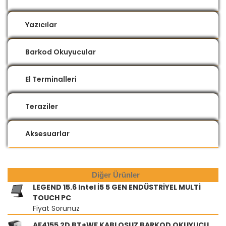
Yazıcılar
Barkod Okuyucular
El Terminalleri
Teraziler
Aksesuarlar
Diğer Ürünler
LEGEND 15.6 Intel İ5 5 GEN ENDÜSTRİYEL MULTİ
TOUCH PC
Fiyat Sorunuz
AF4155 2D BT+WF KABLOSUZ BARKOD OKUYUCU