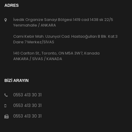
ADRES
İvedik Organize Sanayi Bölgesi 1419 cad 1438 sk 22/5
Yenimahalle / ANKARA
Cami Kebir Mah. Uzunyol Cad. Hastaoğulları B Blk. Kat:3
Daire:7 Merkez/SİVAS
140 Carlton St., Toronto, ON M5A 3W7, Kanada
ANKARA / SİVAS / KANADA
BİZİ ARAYIN
0553 413 30 31
0553 413 30 31
0553 413 30 31