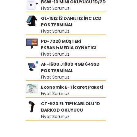
BSW-10 MİNİ OKUYUCU 1D/2D
Fiyat Sorunuz
GL-1512 İ3 DAHILI 12 İNC LCD
POS TERMINAL
Fiyat Sorunuz
PD-7028 MÜŞTERİ
EKRANI+MEDİA OYNATICI
Fiyat Sorunuz
AF-1600 J1800 4GB 64SSD
POS TERMİNAL
Fiyat Sorunuz
Ekonomik E-Ticaret Paketi
Fiyat Sorunuz
CT-920 EL TIPI KABLOLU 1D
BARKOD OKUYUCU
Fiyat Sorunuz