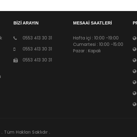
BİZİ ARAYIN
MESAAİ SAATLERİ
P
sk
0553 413 30 31
Hafta içi : 10:00 -19:00
Cumartesi : 10:00 -15:00
0553 413 30 31
Pazar : Kapalı
0553 413 30 31
a
. Tüm Hakları Saklıdır .