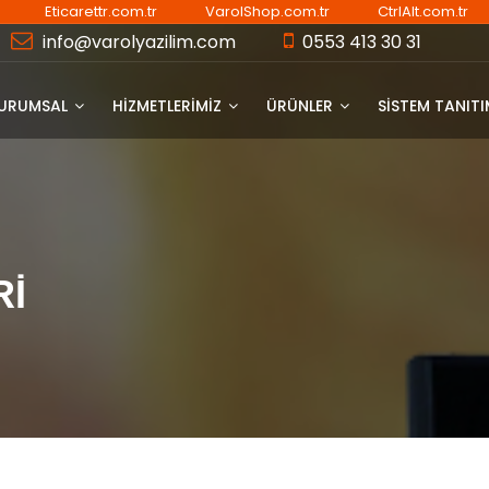
Eticarettr.com.tr
VarolShop.com.tr
CtrlAlt.com.tr
info@varolyazilim.com
0553 413 30 31
URUMSAL
HİZMETLERİMİZ
ÜRÜNLER
SISTEM TANIT
Rİ