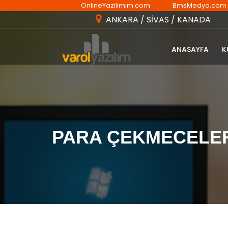
OnlineYazilimim.com
BmsMedya.com
ANKARA / SİVAS / KANADA
ANASAYFA
K
PARA ÇEKMECELE