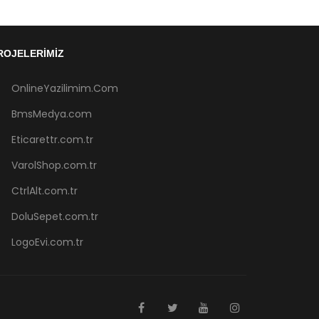
ROJELERIMIZ
OnlineYazilimim.Com
BmsMedya.com
Eticarettr.com.tr
VarolShop.com.tr
CtrlAlt.com.tr
DoluSepet.com.tr
LogoEvi.com.tr