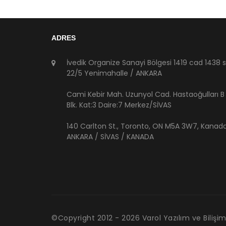
ADRES
İvedik Organize Sanayi Bölgesi 1419 cad 1438 
22/5 Yenimahalle / ANKARA
Cami Kebir Mah. Uzunyol Cad. Hastaoğulları B
Blk. Kat:3 Daire:7 Merkez/SİVAS
140 Carlton St., Toronto, ON M5A 3W7, Kanad
ANKARA / SİVAS / KANADA
©Copyright 2012 -
2026
Varol Yazılım ve Bilişim 