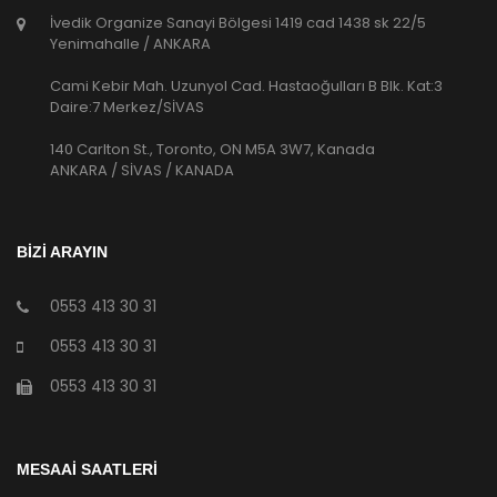
İvedik Organize Sanayi Bölgesi 1419 cad 1438 sk 22/5
Yenimahalle / ANKARA
Cami Kebir Mah. Uzunyol Cad. Hastaoğulları B Blk. Kat:3
Daire:7 Merkez/SİVAS
140 Carlton St., Toronto, ON M5A 3W7, Kanada
ANKARA / SİVAS / KANADA
BİZİ ARAYIN
0553 413 30 31
0553 413 30 31
0553 413 30 31
MESAAİ SAATLERİ