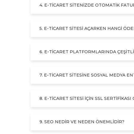
4. E-TICARET SITENIZDE OTOMATIK FAT
5. E-TICARET SITESI AÇARKEN HANGI ÖD
6. E-TICARET PLATFORMLARINDA ÇEŞITLI
7. E-TICARET SITESINE SOSYAL MEDYA
8. E-TICARET SITESI IÇIN SSL SERTIFIKASI
9. SEO NEDIR VE NEDEN ÖNEMLIDIR?