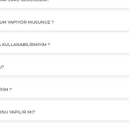
LUM YAPIYOR MUSUNUZ ?
A KULLANABILIRMIYIM ?
U?
YIM ?
ONU YAPILIR MI?