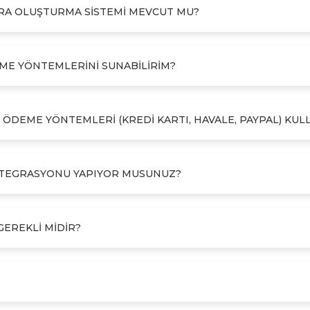
URA OLUŞTURMA SISTEMI MEVCUT MU?
EME YÖNTEMLERINI SUNABILIRIM?
 ÖDEME YÖNTEMLERI (KREDI KARTI, HAVALE, PAYPAL) KULL
 ENTEGRASYONU YAPIYOR MUSUNUZ?
 GEREKLI MIDIR?