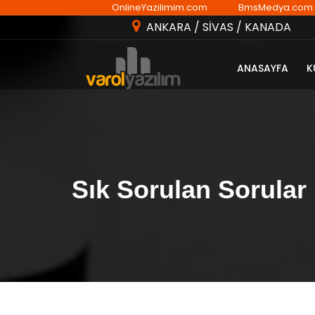
OnlineYazilimim.com
BmsMedya.com
ANKARA / SİVAS / KANADA
ANASAYFA
K
Sık Sorulan Sorular