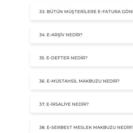
33. BÜTÜN MÜŞTERILERE E-FATURA GÖND
34. E-ARŞIV NEDIR?
35. E-DEFTER NEDIR?
36. E-MÜSTAHSIL MAKBUZU NEDIR?
37. E-İRSALIYE NEDIR?
38. E-SERBEST MESLEK MAKBUZU NEDIR