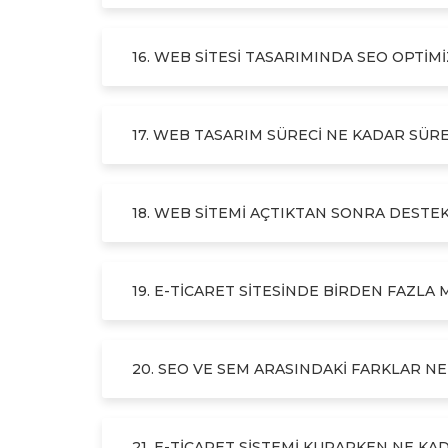
16. WEB SITESI TASARIMINDA SEO OPTIM
17. WEB TASARIM SÜRECI NE KADAR SÜR
18. WEB SITEMI AÇTIKTAN SONRA DESTEK
19. E-TICARET SITESINDE BIRDEN FAZLA 
20. SEO VE SEM ARASINDAKI FARKLAR N
21. E-TICARET SISTEMI KURARKEN NE KA