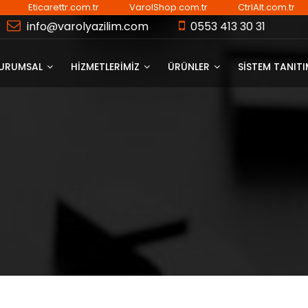
Eticarettr.com.tr
VarolShop.com.tr
CtrlAlt.com.tr
info@varolyazilim.com
0553 413 30 31
URUMSAL
HİZMETLERİMİZ
ÜRÜNLER
SISTEM TANIT