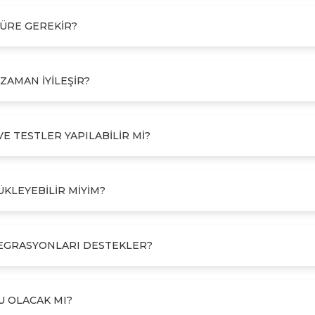
SÜRE GEREKIR?
ZAMAN IYILEŞIR?
VE TESTLER YAPILABILIR MI?
YÜKLEYEBILIR MIYIM?
NTEGRASYONLARI DESTEKLER?
U OLACAK MI?