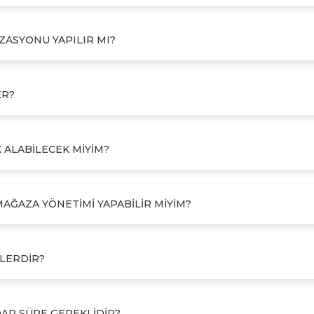
IZASYONU YAPILIR MI?
ER?
 ALABILECEK MIYIM?
MAĞAZA YÖNETIMI YAPABILIR MIYIM?
ELERDIR?
DAR SÜRE GEREKLIDIR?