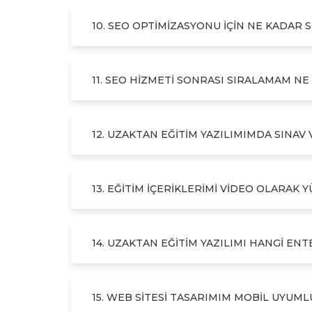
10. SEO OPTIMIZASYONU IÇIN NE KADAR 
11. SEO HIZMETI SONRASI SIRALAMAM NE 
12. UZAKTAN EĞITIM YAZILIMIMDA SINAV 
13. EĞITIM IÇERIKLERIMI VIDEO OLARAK 
14. UZAKTAN EĞITIM YAZILIMI HANGI E
15. WEB SITESI TASARIMIM MOBIL UYUML