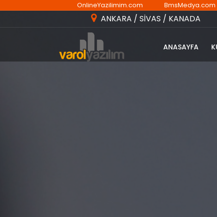
OnlineYazilimim.com
BmsMedya.com
ANKARA / SİVAS / KANADA
ANASAYFA
K