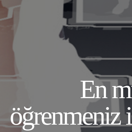
En mu
öğrenmeniz i