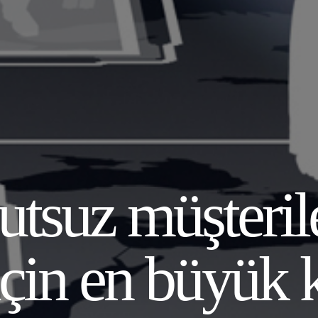
tsuz müşterile
çin en büyük k