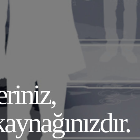
riniz,
aynağınızdır.