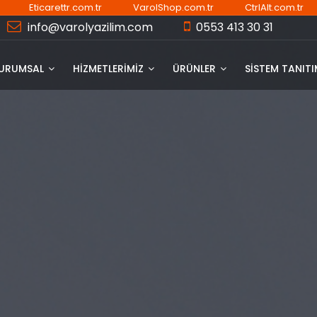
Eticarettr.com.tr
VarolShop.com.tr
CtrlAlt.com.tr
info@varolyazilim.com
0553 413 30 31
URUMSAL
HİZMETLERİMİZ
ÜRÜNLER
SISTEM TANIT